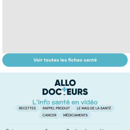
Voir toutes les fiches santé
Quand la maladie
Radiothérapie :
Ca
entraîne la chute
de bons ou de
p
des cheveux
mauvais rayons ?
c
lâ
RECETTES
RAPPEL PRODUIT
LE MAG DE LA SANTÉ
CANCER
MÉDICAMENTS