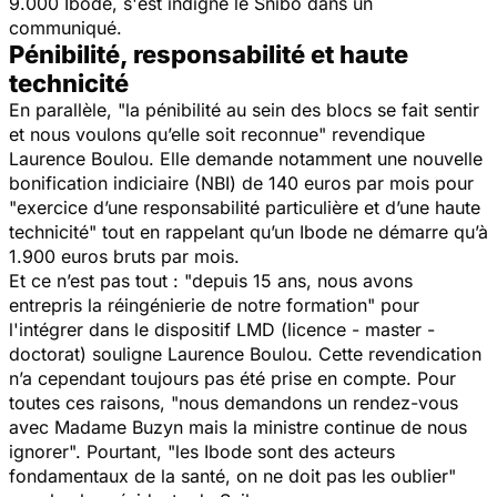
9.000 Ibode, s'est indigné le Snibo dans un
communiqué.
Pénibilité, responsabilité et haute
technicité
En parallèle, "
la pénibilité au sein des blocs se fait sentir
et nous voulons qu’elle soit reconnue
" revendique
Laurence Boulou. Elle demande notamment une nouvelle
bonification indiciaire (NBI) de 140 euros par mois pour
"
exercice d’une responsabilité particulière et d’une haute
technicité
" tout en rappelant qu’un Ibode ne démarre qu’à
1.900 euros bruts par mois.
Et ce n’est pas tout : "
depuis 15 ans, nous avons
entrepris la réingénierie de notre formation
" pour
l'intégrer dans le dispositif LMD (licence - master -
doctorat) souligne Laurence Boulou. Cette revendication
n’a cependant toujours pas été prise en compte. Pour
toutes ces raisons, "
nous demandons un rendez-vous
avec Madame Buzyn mais la ministre continue de nous
ignorer
". Pourtant, "
les Ibode sont des acteurs
fondamentaux de la santé, on ne doit pas les oublier
"