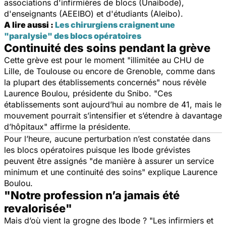
associations d'infirmières de blocs (Unaibode),
d'enseignants (AEEIBO) et d'étudiants (Aleibo).
A lire aussi :
Les chirurgiens craignent une
"paralysie" des blocs opératoires
Continuité des soins pendant la grève
Cette grève est pour le moment "
illimitée au CHU de
Lille, de Toulouse ou encore de Grenoble, comme dans
la plupart des établissements concernés
" nous révèle
Laurence Boulou, présidente du Snibo. "
Ces
établissements sont aujourd’hui au nombre de 41, mais le
mouvement pourrait s’intensifier et s’étendre à davantage
d’hôpitaux
" affirme la présidente.
Pour l’heure, aucune perturbation n’est constatée dans
les blocs opératoires puisque les Ibode grévistes
peuvent être assignés "
de manière à assurer un service
minimum et une continuité des soins
" explique Laurence
Boulou.
"Notre profession n’a jamais été
revalorisée"
Mais d’où vient la grogne des Ibode ? "
Les infirmiers et