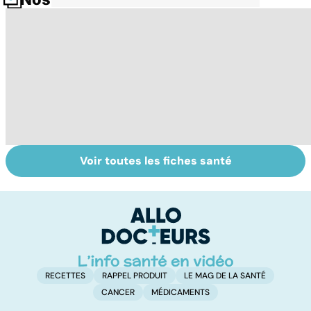
Voir toutes les fiches santé
Tout savoir sur le
Mélanome : le
P
cancer de la
plus redouté des
l
vessie
cancers de la
d
peau
RECETTES
RAPPEL PRODUIT
LE MAG DE LA SANTÉ
CANCER
MÉDICAMENTS