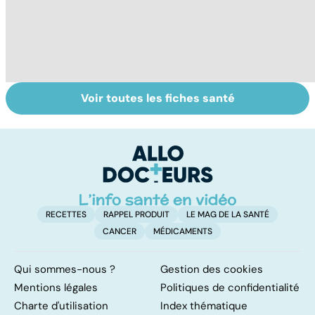
Voir toutes les fiches santé
Incontinence
Tout savoir sur
I
urinaire : les
les infections
a
hommes aussi
pulmonaires
fa
d'
RECETTES
RAPPEL PRODUIT
LE MAG DE LA SANTÉ
CANCER
MÉDICAMENTS
Qui sommes-nous ?
Gestion des cookies
Mentions légales
Politiques de confidentialité
Charte d'utilisation
Index thématique