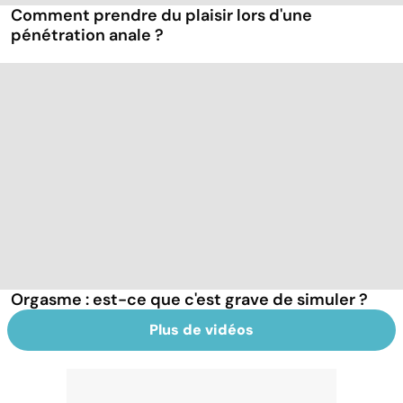
Comment prendre du plaisir lors d'une
pénétration anale ?
Orgasme : est-ce que c'est grave de simuler ?
Plus de vidéos