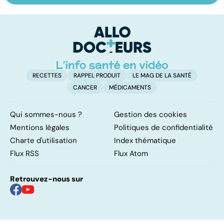
comment
clitoris, cet
le
jouissez-vous ?
inconnu !
p
RECETTES
RAPPEL PRODUIT
LE MAG DE LA SANTÉ
CANCER
MÉDICAMENTS
Qui sommes-nous ?
Gestion des cookies
Mentions légales
Politiques de confidentialité
Charte d'utilisation
Index thématique
Flux RSS
Flux Atom
Retrouvez-nous sur