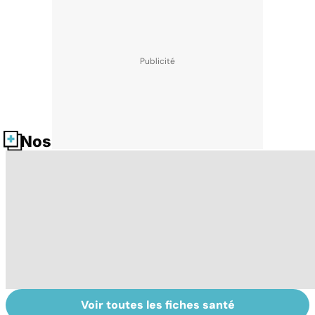
Nos fiches santé
Voir toutes les fiches santé
Femmes :
Plaisir féminin : le
To