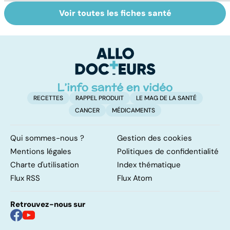
Voir toutes les fiches santé
Centenaires, des
Personnes
Q
exemples de
âgées : faire face
le
longévité
à la perte
d'autonomie
RECETTES
RAPPEL PRODUIT
LE MAG DE LA SANTÉ
CANCER
MÉDICAMENTS
Qui sommes-nous ?
Gestion des cookies
Mentions légales
Politiques de confidentialité
Charte d'utilisation
Index thématique
Flux RSS
Flux Atom
Retrouvez-nous sur