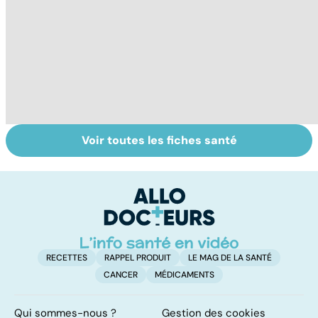
Voir toutes les fiches santé
La voix et ses
Comment réagit
E
mystères
notre corps face
p
à l'hypothermie ?
ca
l'
p
RECETTES
RAPPEL PRODUIT
LE MAG DE LA SANTÉ
CANCER
MÉDICAMENTS
Qui sommes-nous ?
Gestion des cookies