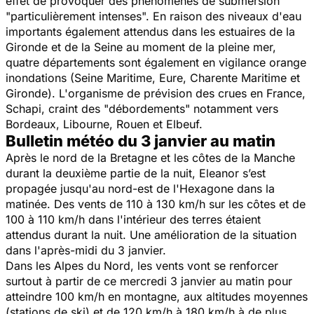
effet de provoquer des phénomènes de submersion
"particulièrement intenses". En raison des niveaux d'eau
importants également attendus dans les estuaires de la
Gironde et de la Seine au moment de la pleine mer,
quatre départements sont également en vigilance orange
inondations (Seine Maritime, Eure, Charente Maritime et
Gironde). L'organisme de prévision des crues en France,
Schapi, craint des "débordements" notamment vers
Bordeaux, Libourne, Rouen et Elbeuf.
Bulletin météo du 3 janvier au matin
Après le nord de la Bretagne et les côtes de la Manche
durant la deuxième partie de la nuit, Eleanor s’est
propagée jusqu'au nord-est de l'Hexagone dans la
matinée. Des vents de 110 à 130 km/h sur les côtes et de
100 à 110 km/h dans l'intérieur des terres étaient
attendus durant la nuit. Une amélioration de la situation
dans l'après-midi du 3 janvier.
Dans les Alpes du Nord, les vents vont se renforcer
surtout à partir de ce mercredi 3 janvier au matin pour
atteindre 100 km/h en montagne, aux altitudes moyennes
(stations de ski) et de 120 km/h à 180 km/h à de plus