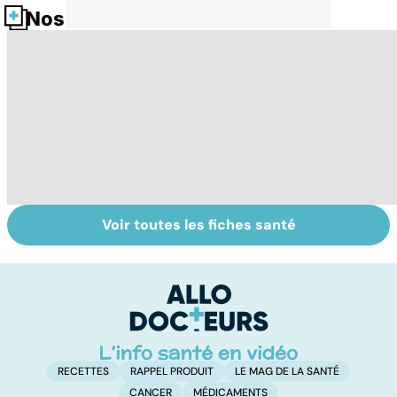
Nos fiches santé
Voir toutes les fiches santé
Suicide : prévenir
Un rhume, ça se
L
le passage à
soigne ?
ca
l'acte
f
sc
RECETTES
RAPPEL PRODUIT
LE MAG DE LA SANTÉ
CANCER
MÉDICAMENTS