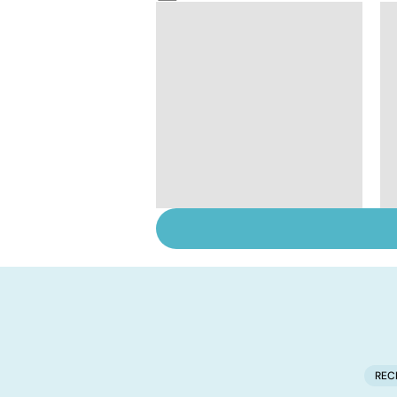
Suicide : prévenir le
passage à l'acte
REC