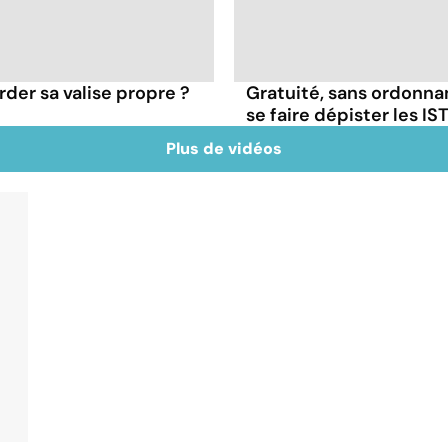
der sa valise propre ?
Gratuité, sans ordonna
se faire dépister les IST
Plus de vidéos