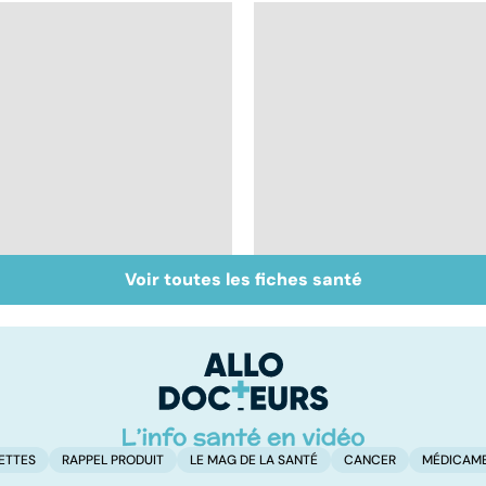
Voir toutes les fiches santé
Un rhume, ça se
Le choix du cartable
soigne ?
et des fournitures
scolaires
ETTES
RAPPEL PRODUIT
LE MAG DE LA SANTÉ
CANCER
MÉDICAM