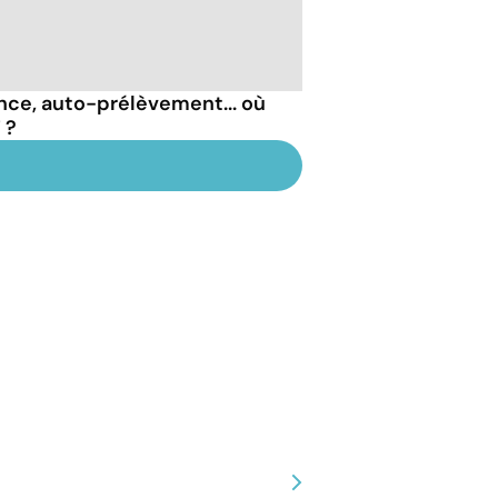
nce, auto-prélèvement... où
 ?