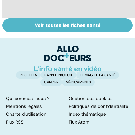
Voir toutes les fiches santé
Suicide : prévenir
Un rhume, ça se
L
le passage à
soigne ?
ca
l'acte
f
sc
RECETTES
RAPPEL PRODUIT
LE MAG DE LA SANTÉ
CANCER
MÉDICAMENTS
Qui sommes-nous ?
Gestion des cookies
Mentions légales
Politiques de confidentialité
Charte d'utilisation
Index thématique
Flux RSS
Flux Atom