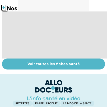
Nos fiches santé
Voir toutes les fiches santé
HPV : tout savoir
Cancer : la
C
sur les
fatigue avant
c
papillomavirus
tout
et
RECETTES
RAPPEL PRODUIT
LE MAG DE LA SANTÉ