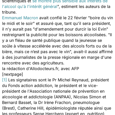
scientifiques et
se montre plus sensible aux intérêts de
l'alcool qu'à l'intérêt général
", estiment les auteurs de la
tribune.
Emmanuel Macron
avait confié le 22 février "
boire du vin
le midi et le soir
" et assuré que, tant qu'il sera président,
il n'y aurait pas "
d'amendement pour durcir la loi Evin"
restreignant la publicité pour les boissons alcoolisées. "
Il
y a un fléau de santé publique quand la jeunesse se
soûle à vitesse accélérée avec des alcools forts ou de la
bière, mais ce n’est pas avec le vin
", avait-il aussi affirmé
à des journalistes de la presse régionale en marge d'une
rencontre avec des agriculteurs.
la rédaction d'Allodocteurs.fr, avec AFP
[nextpage]
[1]
Les signataires sont le Pr Michel Reynaud, président
du Fonds action addiction, le président et le vice-
président de l'Association nationale de prévention en
alcoologie et addictologie (ANPAA), Nicolas Simon et
Bernard Basset, la Dr Irène Frachon, pneumologue
(Brest), Catherine Hill, épidémiologiste réputée ainsi que
les professeurs Serge Hercberg (expert en nutrition)