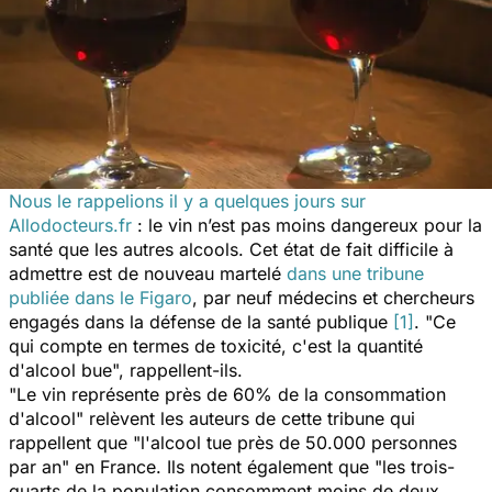
Nous le rappelions il y a quelques jours sur
Allodocteurs.fr
: le vin n’est pas moins dangereux pour la
santé que les autres alcools. Cet état de fait difficile à
admettre est de nouveau martelé
dans une tribune
publiée dans
le Figaro
, par neuf médecins et chercheurs
engagés dans la défense de la santé publique
[1]
. "
Ce
qui compte en termes de toxicité, c'est la quantité
d'alcool bue
", rappellent-ils.
"Le vin représente près de 60% de la consommation
d'alcool" relèvent les auteurs de cette tribune qui
rappellent que "
l'alcool tue près de 50.000 personnes
par an
" en France. Ils notent également que "
les trois-
quarts de la population consomment moins de deux