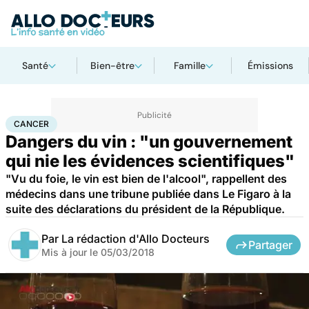
Santé
Bien-être
Famille
Émissions
Accueil
Santé
Maladies
Cancer
Cancer
CANCER
Dangers du vin : "un gouvernement
qui nie les évidences scientifiques"
"Vu du foie, le vin est bien de l'alcool", rappellent des
médecins dans une tribune publiée dans Le Figaro à la
suite des déclarations du président de la République.
Par
La rédaction d'Allo Docteurs
Partager
Mis à jour le
05/03/2018