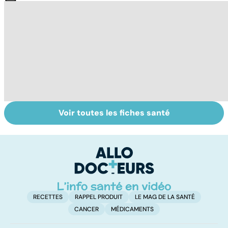
Voir toutes les fiches santé
Retrouver du
Remèdes
C
tonus grâce aux
naturels : les
ai
plantes
trucs de grand-
d
mères
RECETTES
RAPPEL PRODUIT
LE MAG DE LA SANTÉ
CANCER
MÉDICAMENTS