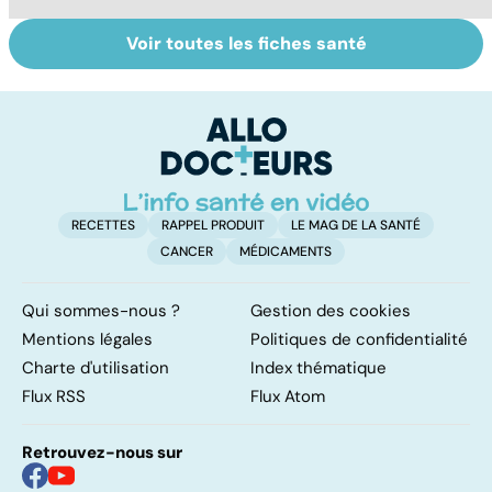
Voir toutes les fiches santé
Troubles anxieux,
Un rhume, ça se
V
une anxiété
soigne ?
v
envahissante
RECETTES
RAPPEL PRODUIT
LE MAG DE LA SANTÉ
CANCER
MÉDICAMENTS
Qui sommes-nous ?
Gestion des cookies
Mentions légales
Politiques de confidentialité
Charte d'utilisation
Index thématique
Flux RSS
Flux Atom
Retrouvez-nous sur