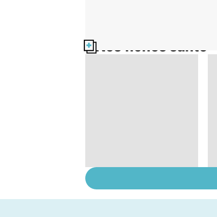
Nos fiches santé
Suicide : prévenir le
passage à l'acte