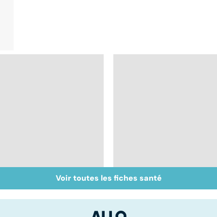
Voir toutes les fiches santé
Tout savoir sur le
Staphylocoque doré 
cerveau
une bactérie sous
surveillance