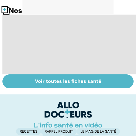
Nos fiches santé
Voir toutes les fiches santé
Tout savoir sur
Du bon usage
Le
les anti-
des
u
inflammatoires
médicaments
co
anti-douleurs
RECETTES
RAPPEL PRODUIT
LE MAG DE LA SANTÉ