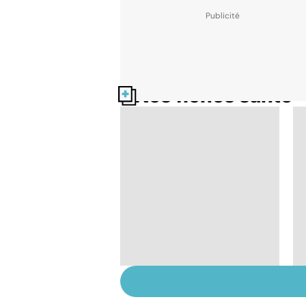
Nos fiches santé
Staphylocoque doré :
une bactérie sous