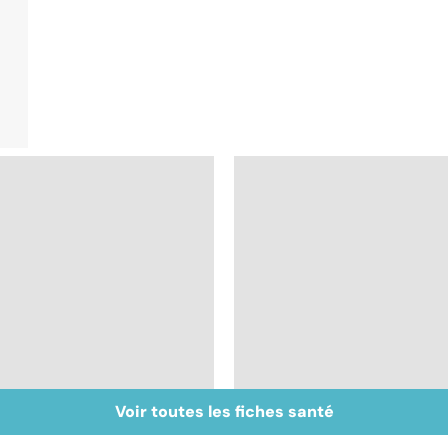
Voir toutes les fiches santé
Centenaires, des
Personnes âgées :
exemples de
faire face à la perte