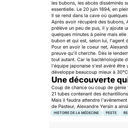
les bubons, les abcès disséminés su
essentielle. Le 20 juin 1894, en ple
Il se rend dans la cave où quelques
Après avoir récupéré des bubons, A
prélève un peu de pus, il y ajoute 
quelques minutes à peine mais elle 
bubon et qui est, selon lui, l'agent 
Pour en avoir le coeur net, Alexand
preuve qu'il cherche. Dès le lendem
tout autant. Car le bactériologist
l'équipe japonaise s'est avéré être 
développe beaucoup mieux à 30°C
Une découverte qui
Coup de chance ou coup de génie ? 
21 tubes contenant des échantillons
Mais il faudra attendre l'avènemen
de Pasteur, Alexandre Yersin a ainsi
HISTOIRE DE LA MÉDECINE
PESTE
R