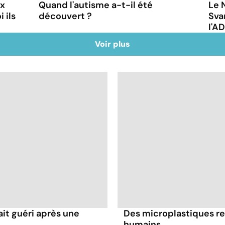
ux
Quand l'autisme a-t-il été
Le 
 ils
découvert ?
Sva
l'A
Voir plus
it guéri après une
Des microplastiques re
humains