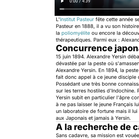
L'
Institut Pasteur
fête cette année se
Pasteur en 1888, il a vu son histoi
la
poliomyélite
ou encore la découv
thérapeutiques. Parmi eux : Alexandr
Concurrence japon
15 juin 1894. Alexandre Yersin déba
dévastée par la peste où s'amassent
Alexandre Yersin. En 1894, la peste
fait donc appel à ce jeune disciple
Possédant une très bonne connaissa
sur les terres hostiles d'Indochine.
Yersin subit en particulier l'âpre c
à ne pas laisser le jeune Français 
un laboratoire de fortune mais il l
aux Japonais et jamais à Yersin.
A la recherche de c
Sans cadavre, sa mission est vouée 