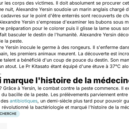
r les corps des victimes. Il doit absolument se procurer ce
ine nuit, Alexandre Yersin soudoie un marin anglais chargé de
 cadavres sur le point d'être enterrés sont recouverts de ch
lexandre Yersin s'empresse d'examiner les bubons sous mic
une préparation pour le colorer puis il glisse la lame sous 
fait basculer le destin de l'humanité. Alexandre Yersin déco
de la peste.
re Yersin inocule le germe à des rongeurs. Il s'enferme dans
ain, les premiers animaux meurent. La découverte est incro
e de talent a bénéficié d'un coup de pouce du destin. Son m
un atout. Le Pr Kitasato étant équipé d'une étuve à 37°C alor
.
 marque l'histoire de la médecin
Grâce à Yersin, le combat contre la peste commence. Il expé
 du bacille de la peste. Les prélèvements parviennent entre 
t des
antibiotiques
, un demi-siècle plus tard pour pouvoir gué
 révolutionné la bactériologie et marqué l'histoire de la mé
ECHERCHE