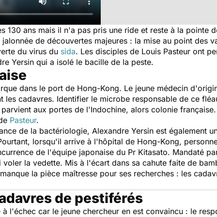
s 130 ans mais il n'a pas pris une ride et reste à la pointe 
re jalonnée de découvertes majeures : la mise au point des v
erte du virus du
sida
. Les disciples de Louis Pasteur ont 
e Yersin qui a isolé le bacille de la peste.
aise
rque dans le port de Hong-Kong. Le jeune médecin d'origine 
 les cadavres. Identifier le microbe responsable de ce fléau
 parvient aux portes de l'Indochine, alors colonie français
 de
Pasteur
.
nce de la bactériologie, Alexandre Yersin est également un 
 Pourtant, lorsqu'il arrive à l'hôpital de Hong-Kong, person
oncurrence de l'équipe japonaise du Pr Kitasato. Mandaté par 
lui voler la vedette. Mis à l'écart dans sa cahute faite de 
ui manque la pièce maîtresse pour ses recherches : les cada
adavres de pestiférés
à l'échec car le jeune chercheur en est convaincu : le resp