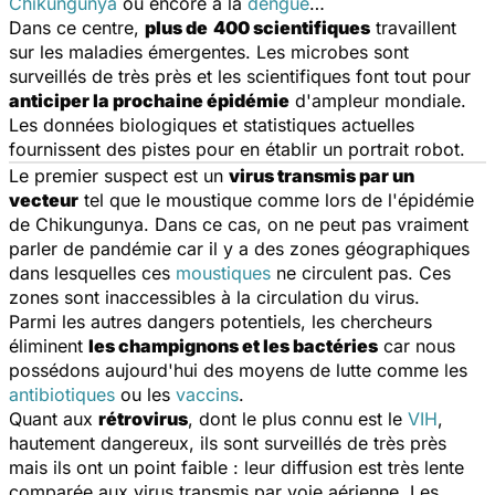
Chikungunya
ou encore à la
dengue
…
Dans ce centre,
plus de
400 scientifiques
travaillent
sur les maladies émergentes. Les microbes sont
surveillés de très près et les scientifiques font tout pour
anticiper la prochaine épidémie
d'ampleur mondiale.
Les données biologiques et statistiques actuelles
fournissent des pistes pour en établir un portrait robot.
Le premier suspect est un
virus transmis par un
vecteur
tel que le moustique comme lors de l'épidémie
de Chikungunya. Dans ce cas, on ne peut pas vraiment
parler de pandémie car il y a des zones géographiques
dans lesquelles ces
moustiques
ne circulent pas. Ces
zones sont inaccessibles à la circulation du virus.
Parmi les autres dangers potentiels, les chercheurs
éliminent
les champignons et les bactéries
car nous
possédons aujourd'hui des moyens de lutte comme les
antibiotiques
ou les
vaccins
.
Quant aux
rétrovirus
, dont le plus connu est le
VIH
,
hautement dangereux, ils sont surveillés de très près
mais ils ont un point faible : leur diffusion est très lente
comparée aux virus transmis par voie aérienne. Les