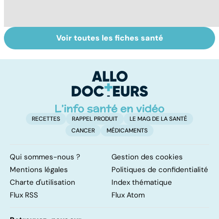
Voir toutes les fiches santé
Le café : une
Centenaires, des
L
mine d'or pour
exemples de
fa
notre santé ?
longévité
on
RECETTES
RAPPEL PRODUIT
LE MAG DE LA SANTÉ
CANCER
MÉDICAMENTS
Qui sommes-nous ?
Gestion des cookies
Mentions légales
Politiques de confidentialité
Charte d'utilisation
Index thématique
Flux RSS
Flux Atom