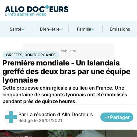
Santé
Bien-être
Famille
Émissions
Accueil
Santé
Maladies
Greffes, don d'organes
GREFFES, DON D'ORGANES
Première mondiale - Un Islandais
greffé des deux bras par une équipe
lyonnaise
Cette prouesse chirurgicale a eu lieu en France. Une
cinquantaine de soignants lyonnais ont été mobilisés
pendant près de quinze heures.
Par
La rédaction d'Allo Docteurs
Partager
Rédigé le
26/01/2021