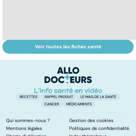
Voir toutes les fiches santé
Tout savoir sur le
Mélanome : le
D
cancer de la
plus redouté des
à 
vessie
cancers de la
peau
RECETTES
RAPPEL PRODUIT
LE MAG DE LA SANTÉ
CANCER
MÉDICAMENTS
Qui sommes-nous ?
Gestion des cookies
Mentions légales
Politiques de confidentialité