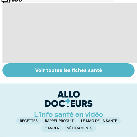
Voir toutes les fiches santé
Comment
Accident
Fi
maîtriser le
vasculaire
lo
bégaiement ?
cérébral : l'enfant
l'
également
m
touché
RECETTES
RAPPEL PRODUIT
LE MAG DE LA SANTÉ
CANCER
MÉDICAMENTS