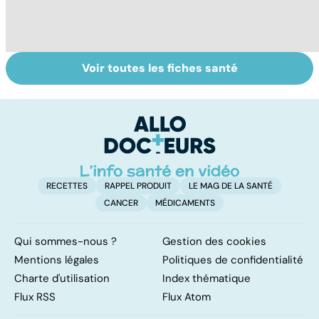
Voir toutes les fiches santé
Fin de vie : de la
Tout savoir sur
I
loi Leonetti à
les infections
a
l'aide active à
pulmonaires
fa
mourir
d'
RECETTES
RAPPEL PRODUIT
LE MAG DE LA SANTÉ
CANCER
MÉDICAMENTS
Qui sommes-nous ?
Gestion des cookies
Mentions légales
Politiques de confidentialité
Charte d'utilisation
Index thématique
Flux RSS
Flux Atom