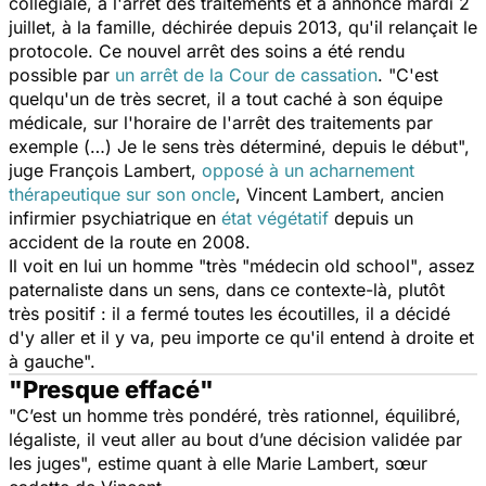
collégiale, à l'arrêt des traitements et a annoncé mardi 2
juillet, à la famille, déchirée depuis 2013, qu'il relançait le
protocole. Ce nouvel arrêt des soins a été rendu
possible par
un arrêt de la Cour de cassation
.
"C'est
quelqu'un de très secret, il a tout caché à son équipe
médicale, sur l'horaire de l'arrêt des traitements par
exemple (…) Je le sens très déterminé, depuis le début",
juge François Lambert,
opposé à un acharnement
thérapeutique sur son oncle
, Vincent Lambert, ancien
infirmier psychiatrique en
état végétatif
depuis un
accident de la route en 2008.
Il voit en lui un homme
"très "médecin old school"
,
assez
paternaliste dans un sens, dans ce contexte-là, plutôt
très positif : il a fermé toutes les écoutilles, il a décidé
d'y aller et il y va, peu importe ce qu'il entend à droite et
à gauche".
"Presque effacé"
"C’est un homme très pondéré, très rationnel, équilibré,
légaliste, il veut aller au bout d’une décision validée par
les juges",
estime quant à elle Marie Lambert, sœur