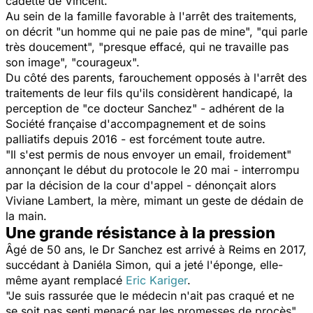
cadette de Vincent.
Au sein de la famille favorable à l'arrêt des traitements,
on décrit "un homme qui ne paie pas de mine", "qui parle
très doucement", "presque effacé, qui ne travaille pas
son image", "courageux".
Du côté des parents, farouchement opposés à l'arrêt des
traitements de leur fils qu'ils considèrent handicapé, la
perception de "ce docteur Sanchez" - adhérent de la
Société française d'accompagnement et de soins
palliatifs depuis 2016 - est forcément toute autre.
"
Il s'est permis de nous envoyer un email, froidement
"
annonçant le début du protocole le 20 mai - interrompu
par la décision de la cour d'appel - dénonçait alors
Viviane Lambert, la mère, mimant un geste de dédain de
la main.
Une grande résistance à la pression
Âgé de 50 ans, le Dr Sanchez est arrivé à Reims en 2017,
succédant à Daniéla Simon, qui a jeté l'éponge, elle-
même ayant remplacé
Eric Kariger
.
"Je suis rassurée que le médecin n'ait pas craqué et ne
se soit pas senti menacé par les promesses de procès"