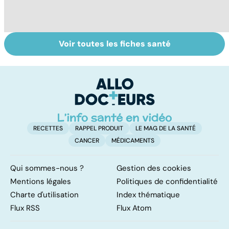
Voir toutes les fiches santé
Mediator® : le
Tout savoir sur
I
début d'une
les infections
a
enquête
pulmonaires
fa
d'
RECETTES
RAPPEL PRODUIT
LE MAG DE LA SANTÉ
CANCER
MÉDICAMENTS
Qui sommes-nous ?
Gestion des cookies
Mentions légales
Politiques de confidentialité
Charte d'utilisation
Index thématique
Flux RSS
Flux Atom