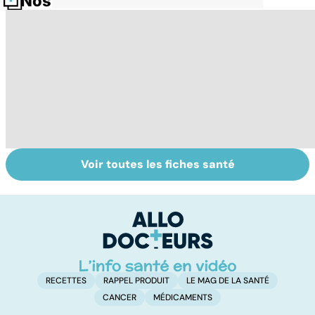
Nos fiches santé
Voir toutes les fiches santé
HPV : tout savoir
Glandes
P
sur les
salivaires : les
l
papillomavirus
tumeurs de la
glande parotide
RECETTES
RAPPEL PRODUIT
LE MAG DE LA SANTÉ
CANCER
MÉDICAMENTS