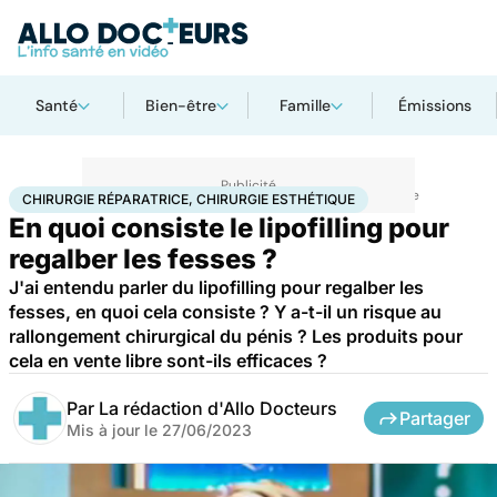
Santé
Bien-être
Famille
Émissions
Accueil
Santé
Maladies
Chirurgie réparatrice, chirurgie esthétique
CHIRURGIE RÉPARATRICE, CHIRURGIE ESTHÉTIQUE
En quoi consiste le lipofilling pour
regalber les fesses ?
J'ai entendu parler du lipofilling pour regalber les
fesses, en quoi cela consiste ? Y a-t-il un risque au
rallongement chirurgical du pénis ? Les produits pour
cela en vente libre sont-ils efficaces ?
Par
La rédaction d'Allo Docteurs
Partager
Mis à jour le
27/06/2023