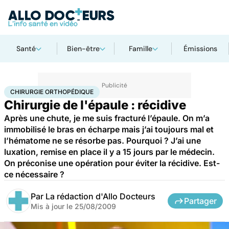
Santé
Bien-être
Famille
Émissions
Accueil
Santé
Maladies
Chirurgie orthopédique
CHIRURGIE ORTHOPÉDIQUE
Chirurgie de l'épaule : récidive
Après une chute, je me suis fracturé l’épaule. On m’a
immobilisé le bras en écharpe mais j’ai toujours mal et
l’hématome ne se résorbe pas. Pourquoi ? J’ai une
luxation, remise en place il y a 15 jours par le médecin.
On préconise une opération pour éviter la récidive. Est-
ce nécessaire ?
Par
La rédaction d'Allo Docteurs
Partager
Mis à jour le
25/08/2009