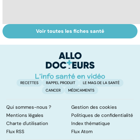
Voir toutes les fiches santé
Exostose
La sciatique : un
O
osseuse : des
symptôme
pr
bosses sous la
douloureux
c
peau
RECETTES
RAPPEL PRODUIT
LE MAG DE LA SANTÉ
CANCER
MÉDICAMENTS
Qui sommes-nous ?
Gestion des cookies
Mentions légales
Politiques de confidentialité
Charte d'utilisation
Index thématique
Flux RSS
Flux Atom