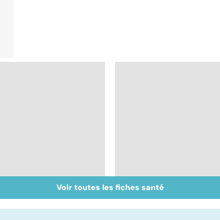
Voir toutes les fiches santé
De bonnes raisons
Les MICI :
pour ne pas ajouter
l'inflammation
son grain de sel
chronique des