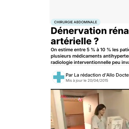
Accueil
Santé
Maladies
Chirurgie abdominale
CHIRURGIE ABDOMINALE
Dénervation rénal
artérielle ?
On estime entre 5 % à 10 % les pati
plusieurs médicaments antihyperten
radiologie interventionnelle peu inva
Par
La rédaction d'Allo Doct
Mis à jour le
20/04/2015