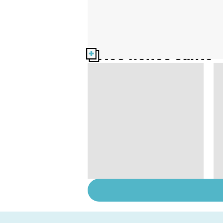
Nos fiches santé
Pré-éclampsie :
attention, grossesse
à risque !