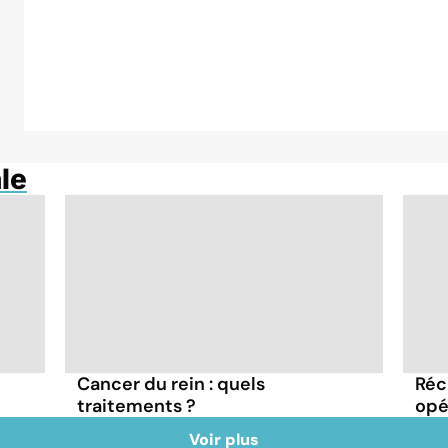
le
Cancer du rein : quels
Réc
traitements ?
opé
Voir plus