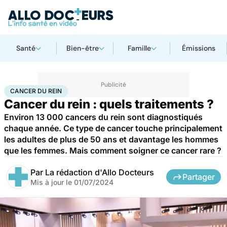
Santé
Bien-être
Famille
Émissions
Accueil
Santé
Maladies
Cancer
Cancer du rein
CANCER DU REIN
Cancer du rein : quels traitements ?
Environ 13 000 cancers du rein sont diagnostiqués
chaque année. Ce type de cancer touche principalement
les adultes de plus de 50 ans et davantage les hommes
que les femmes. Mais comment soigner ce cancer rare ?
Par
La rédaction d'Allo Docteurs
Partager
Mis à jour le
01/07/2024