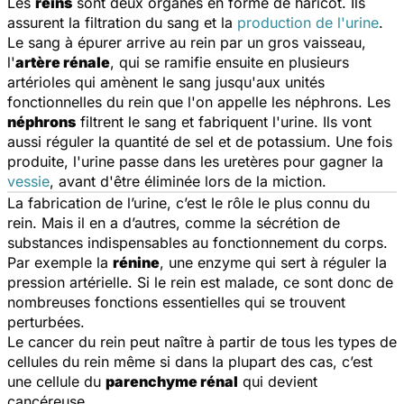
Les
reins
sont deux organes en forme de haricot. Ils
assurent la filtration du sang et la
production de l'urine
.
Le sang à épurer arrive au rein par un gros vaisseau,
l'
artère rénale
, qui se ramifie ensuite en plusieurs
artérioles qui amènent le sang jusqu'aux unités
fonctionnelles du rein que l'on appelle les néphrons. Les
néphrons
filtrent le sang et fabriquent l'urine. Ils vont
aussi réguler la quantité de sel et de potassium. Une fois
produite, l'urine passe dans les uretères pour gagner la
vessie
, avant d'être éliminée lors de la miction.
La fabrication de l’urine, c’est le rôle le plus connu du
rein. Mais il en a d’autres, comme la sécrétion de
substances indispensables au fonctionnement du corps.
Par exemple la
rénine
, une enzyme qui sert à réguler la
pression artérielle. Si le rein est malade, ce sont donc de
nombreuses fonctions essentielles qui se trouvent
perturbées.
Le cancer du rein peut naître à partir de tous les types de
cellules du rein même si dans la plupart des cas, c’est
une cellule du
parenchyme rénal
qui devient
cancéreuse.