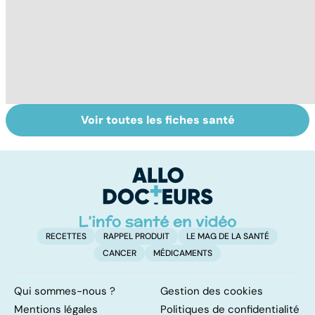
Voir toutes les fiches santé
Tout savoir sur le
La tuberculose
Pr
vitiligo
pulmonaire
d
au
pe
RECETTES
RAPPEL PRODUIT
LE MAG DE LA SANTÉ
CANCER
MÉDICAMENTS
Qui sommes-nous ?
Gestion des cookies
Mentions légales
Politiques de confidentialité