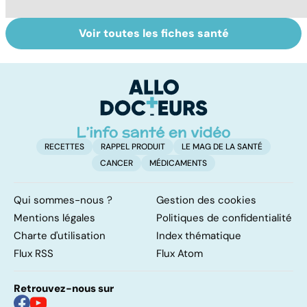
Voir toutes les fiches santé
La tuberculose
Femmes :
Bi
pulmonaire
comment
m
jouissez-vous ?
RECETTES
RAPPEL PRODUIT
LE MAG DE LA SANTÉ
CANCER
MÉDICAMENTS
Qui sommes-nous ?
Gestion des cookies
Mentions légales
Politiques de confidentialité
Charte d'utilisation
Index thématique
Flux RSS
Flux Atom
Retrouvez-nous sur