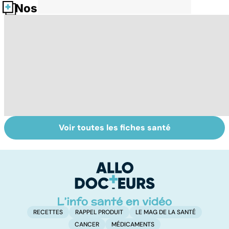
Nos fiches santé
Voir toutes les fiches santé
Pneumothorax :
Qu'est-ce que le
V
quand l'air
coma ?
c
s'échappe des
poumons
RECETTES
RAPPEL PRODUIT
LE MAG DE LA SANTÉ
CANCER
MÉDICAMENTS