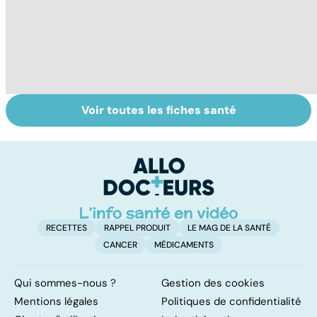
Voir toutes les fiches santé
La tuberculose
Staphylocoque
C
pulmonaire
doré : une
s
bactérie sous
r
surveillance
RECETTES
RAPPEL PRODUIT
LE MAG DE LA SANTÉ
CANCER
MÉDICAMENTS
Qui sommes-nous ?
Gestion des cookies
Mentions légales
Politiques de confidentialité