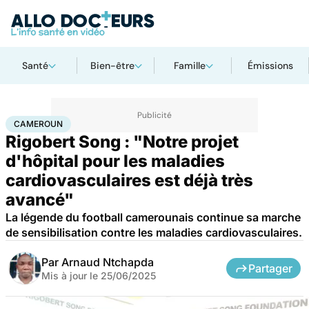
Santé
Bien-être
Famille
Émissions
Accueil
Santé
Maladies
Maladies cardiaques
Cameroun
CAMEROUN
Rigobert Song : "Notre projet
d'hôpital pour les maladies
cardiovasculaires est déjà très
avancé"
La légende du football camerounais continue sa marche
de sensibilisation contre les maladies cardiovasculaires.
Par
Arnaud Ntchapda
Partager
Mis à jour le
25/06/2025