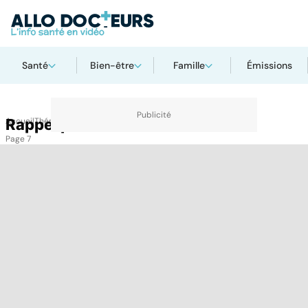
Santé
Bien-être
Famille
Émissions
Accueil
Rappel produit
Thématiques
Rappel produit
Page 7