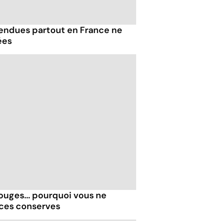
endues partout en France ne
ées
rouges... pourquoi vous ne
ces conserves