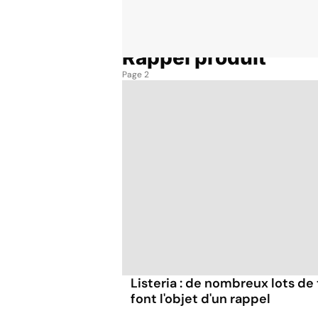
Rappel produit
Accueil
Thématiques
Rappel produit
Page 2
Listeria : de nombreux lots d
font l'objet d'un rappel