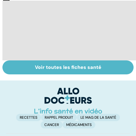
Voir toutes les fiches santé
Tout savoir sur
Inflammation des
Su
les infections
amygdales : que
le
pulmonaires
faire en cas
l'
d'angine ?
RECETTES
RAPPEL PRODUIT
LE MAG DE LA SANTÉ
CANCER
MÉDICAMENTS