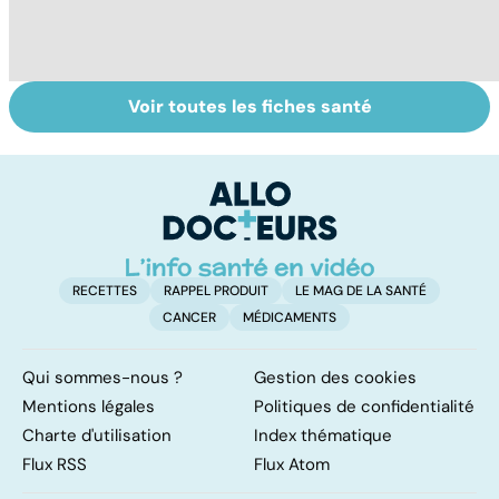
Voir toutes les fiches santé
Le magnésium,
Intestin irritable :
Al
un oligo-élément
le régime
m
vital
FODMAP, une
t
solution ?
p
RECETTES
RAPPEL PRODUIT
LE MAG DE LA SANTÉ
CANCER
MÉDICAMENTS
Qui sommes-nous ?
Gestion des cookies
Mentions légales
Politiques de confidentialité
Charte d'utilisation
Index thématique
Flux RSS
Flux Atom