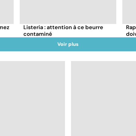
mmez
Listeria : attention à ce beurre
Rap
contaminé
doi
Voir plus