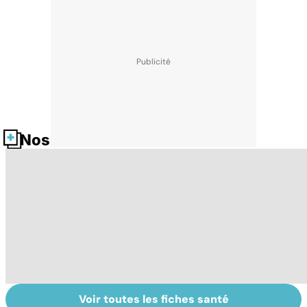
Nos fiches santé
Voir toutes les fiches santé
Le TDAH, un
Accident
Tr