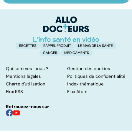
trouble de
vasculaire
dé
l'attention avec
cérébral : l'enfant
p
ou sans
également
hyperactivité
touché
RECETTES
RAPPEL PRODUIT
LE MAG DE LA SANTÉ
CANCER
MÉDICAMENTS
Qui sommes-nous ?
Gestion des cookies
Mentions légales
Politiques de confidentialité
Charte d'utilisation
Index thématique
Flux RSS
Flux Atom
Retrouvez-nous sur