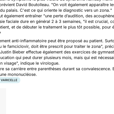
 prévient David Boutolleau. "
On voit également apparaître le
du palais. C'est ce qui oriente le diagnostic vers un zona.
"
t également entraîner "
une perte d’audition, des acouphènes
ysie faciale dure en général 2 à 3 semaines, "
il est crucial,
ent, et de débuter le traitement le plus tôt possible, pour é
?
ement anti-inflammatoire peut être proposé au patient. Surto
le famciclovir, doit être prescrit pour traiter le zona
", préc
 Justin Bieber effectue également des exercices de gymnast
ucation qui peut durer plusieurs mois, mais qui est nécess
on visage
", indique le virologue.
e sa carrière entre parenthèses durant sa convalescence. E
’une mononucléose.
VARICELLE