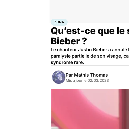
Accueil
Santé
Bobos du quotidien
Zona
ZONA
Qu’est-ce que le
Bieber ?
Le chanteur Justin Bieber a annulé 
paralysie partielle de son visage, 
syndrome rare.
Par
Mathis Thomas
Mis à jour le
02/03/2023