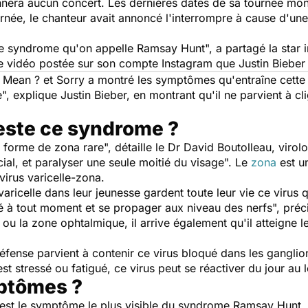
donnera aucun concert. Les dernières dates de sa tournée mo
urnée, le chanteur avait annoncé l'interrompre à cause d'un
ce syndrome qu'on appelle Ramsay Hunt
", a partagé la star
e vidéo postée sur son compte Instagram que Justin Bieber 
 Mean ?
et
Sorry
a montré les symptômes qu'entraîne cette 
e
", explique Justin Bieber, en montrant qu'il ne parvient à cl
ste ce syndrome ?
 forme de zona rare
", détaille le Dr David Boutolleau, virolo
acial, et paralyser une seule moitié du visage
". Le
zona
est u
e virus varicelle-zona.
aricelle dans leur jeunesse gardent toute leur vie ce virus q
vé à tout moment et se propager aux niveau des nerfs
", préc
ou la zone ophtalmique, il arrive également qu'il atteigne l
éfense parvient à contenir ce virus bloqué dans les gangli
est stressé ou fatigué, ce virus peut se réactiver du jour au 
mptômes ?
e est le symptôme le plus visible du syndrome Ramsay Hunt. 