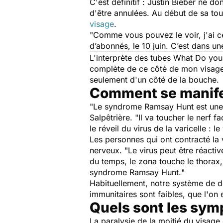
C'est définitif : Justin Bieber ne 
d'être annulées. Au début de sa to
visage
.
"
Comme vous pouvez le voir, j'ai 
d’abonnés, le 10 juin. C
’est dans un
L'interprète des tubes
What Do you
complète de ce côté de mon visag
seulement d'un côté de la bouche.
Comment se manife
"
Le syndrome Ramsay Hunt est une
Salpêtrière. "
Il va toucher le nerf f
le réveil du virus de la varicelle : l
Les personnes qui ont contracté la v
nerveux. "
Le virus peut être réacti
du temps, le zona touche le thorax, 
syndrome Ramsay Hunt.
"
Habituellement, notre système de d
immunitaires sont faibles, que l'on 
Quels sont les sy
La paralysie de la moitié du visag