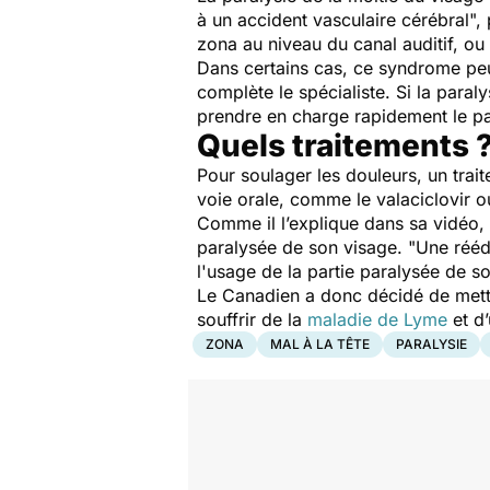
à un accident vasculaire cérébral
",
zona au niveau du canal auditif, ou 
Dans certains cas, ce syndrome peu
complète le spécialiste. Si la paral
prendre en charge rapidement le pati
Quels traitements 
Pour soulager les douleurs, un trait
voie orale, comme le valaciclovir ou 
Comme il l’explique dans sa vidéo,
paralysée de son visage. "
Une rééd
l'usage de la partie paralysée de s
Le Canadien a donc décidé de mettr
souffrir de la
maladie de Lyme
et d
ZONA
MAL À LA TÊTE
PARALYSIE