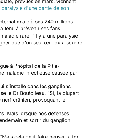
ndiale, prévues en mars, viennent
e
paralysie d'une partie de son
 internationale à ses 240 millions
a tenu à prévenir ses fans.
maladie rare. "
Il y a une paralysie
igner que d'un seul œil, ou à sourire
gue à l'hôpital de la Pitié-
ne maladie infectieuse causée par
ui s'installe dans les ganglions
ise le Dr Boutolleau. "
Si, la plupart
e nerf crânien, provoquant le
ons. Mais lorsque nos défenses
lendemain et sortir du ganglion.
"
Mais cela peut faire penser, à tort,