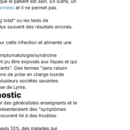
que le patient est sain. En outre, un
 années
et il ne permet pas
 total" ou les tests de
us souvent des résultats erronés.
r cette infection et alimente une
ymptomatologie/syndrome
ont pu être exposés aux tiques et qui
dants
". Des termes "
sans raison
ons de prise en charge lourde
plusieurs sociétés savantes
ose de Lyme.
nostic
l des généralistes enseignants et le
 présenteraient des "symptômes
s souvent lié à des troubles
seuls 10% des malades qui