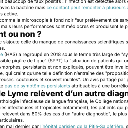
it beaucoup de faux positifs : l’infection est détectée alors 
t avec la bactérie mais
ce contact peut remonter à plusieurs
rs active.
, comme la microscopie à fond noir "sur prélèvement de sang
 mais leurs performances sont médiocres et produisent le pl
t ou non ?
 s’ajoute celle du manque de connaissances scientifiques su
es.
té
(HAS) a regroupé en 2018 sous le terme très large de "
s
sible piqûre de tique
" (SPPT) la "
situation de patients qui 
ymorphes, persistants et non expliqués, pouvant être invali
 qui craint qu’une telle définition n’entraîne des "
propositi
euses, coûteuses et souvent inutiles
". Un avis partagé par 
ste
pas de symptômes persistants
attribuables à une borréli
 Lyme relèvent d’un autre diag
thologie infectieuse de langue française, le Collège nationa
ies infectieuses et tropicales notamment), les patients qui
e relèvent dans 80% des cas d’un "
autre diagnostic
", le plu
ticulaires.
en mai dernier par
l’hôpital parisien de la Pitié-Salpêtrière
, 