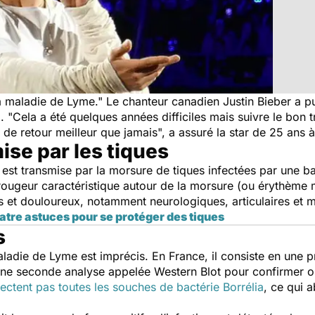
a maladie de Lyme
." Le chanteur canadien Justin Bieber a pu
. "
Cela a été quelques années difficiles mais suivre le bon 
i de retour meilleur que jamais
", a assuré la star de 25 ans 
ise par les tiques
st transmise par la morsure de tiques infectées par une bact
 rougeur caractéristique autour de la morsure (ou érythème 
ts et douloureux, notamment neurologiques, articulaires et m
atre astuces pour se protéger des tiques
s
aladie de Lyme est imprécis. En France, il consiste en une
 à une seconde analyse appelée Western Blot pour confirmer 
ectent pas toutes les souches de bactérie Borrélia
, ce qui 