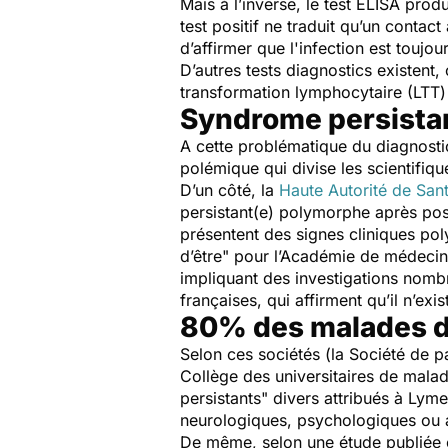
Mais à l’inverse, le test ELISA produ
test positif ne traduit qu’un contac
d’affirmer que l'infection est toujou
D’autres tests diagnostics existent
transformation lymphocytaire (LTT)
Syndrome persistan
A cette problématique du diagnostic
polémique qui divise les scientifiqu
D’un côté, la
Haute Autorité de San
persistant(e) polymorphe après pos
présentent des signes cliniques pol
d’être
" pour l’Académie de médecine,
impliquant des investigations nombr
françaises, qui affirment qu’il n’exi
80% des malades de
Selon ces sociétés (la Société de pa
Collège des universitaires de malad
persistants" divers attribués à Lym
neurologiques, psychologiques ou ar
De même, selon une étude publiée 