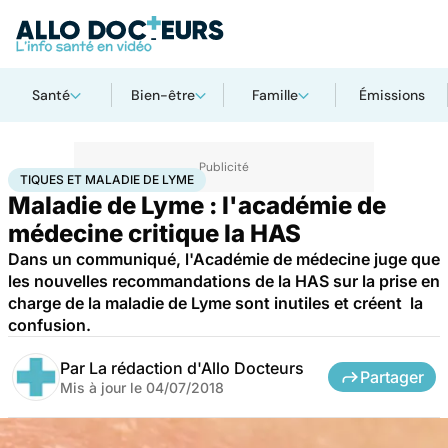
Santé
Bien-être
Famille
Émissions
Accueil
Santé
Tiques et Maladie de Lyme
TIQUES ET MALADIE DE LYME
Maladie de Lyme : l'académie de
médecine critique la HAS
Dans un communiqué, l'Académie de médecine juge que
les nouvelles recommandations de la HAS sur la prise en
charge de la maladie de Lyme sont inutiles et créent la
confusion.
Par
La rédaction d'Allo Docteurs
Partager
Mis à jour le
04/07/2018