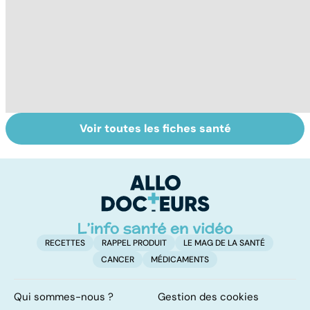
Voir toutes les fiches santé
Maladie de Lyme,
Tout savoir sur
I
quand les tiques
les infections
a
attaquent
pulmonaires
fa
d'
RECETTES
RAPPEL PRODUIT
LE MAG DE LA SANTÉ
CANCER
MÉDICAMENTS
Qui sommes-nous ?
Gestion des cookies