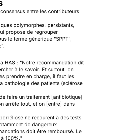
s
 consensus entre les contributeurs
iques polymorphes, persistants,
qui propose de regrouper
 sous le terme générique "SPPT",
".
la HAS :
"Notre recommandation dit
cher à le savoir. Et surtout, on
les prendre en charge, il faut les
la pathologie des patients (
sclérose
de faire un traitement [antibiotique]
on arrête tout, et on [entre] dans
 borréliose ne recourent à des tests
– notamment de dangereux
mmandations doit être remboursé. Le
à 100%."