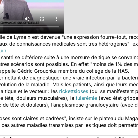
adie de Lyme » est devenue
"une expression fourre-tout, reco
veaux de connaissances médicales sont très hétérogènes"
, e
uin
.
 santé se détériore suite à une morsure de tique se convain
tres scénarios sont possibles. En effet "moins de 1% des m
, rappelle Cédric Grouchka membre du collège de la HAS.
ermettant de diagnostiquer une vraie infection par la bactér
évolution de la maladie. Mais les patients, ainsi que leurs m
a tique et le vecteur : les
rickettsioses
(qui se manifestent p
 tête, douleurs musculaires), la
tularémie
(avec état grippa
 de tête et douleurs), l’anaplasmose granulocytaire (avec dou
hoses sont claires et cadrées",
insiste sur le plateau du
Magaz
e ces autres maladies transmises par les tiques doit permet