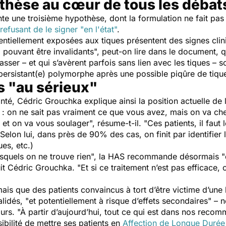
thèse au cœur de tous les débat
te une troisième hypothèse, dont la formulation ne fait pas
 refusant de le signer
"en l'état"
.
entiellement exposées aux tiques présentent des signes clin
 pouvant être invalidants",
peut-on lire dans le document, 
lasser – et qui s’avèrent parfois sans lien avec les tiques –
sistant(e) polymorphe après une possible piqûre de tique
s "au sérieux"
nté
, Cédric Grouchka explique ainsi la position actuelle de 
 : on ne sait pas vraiment ce que vous avez, mais on va cher
, et on va vous soulager",
résume-t-il.
"Ces patients, il faut 
Selon lui, dans près de 90% des cas, on finit par identifier 
es, etc.)
squels on ne trouve rien",
la HAS recommande désormais
"
uit Cédric Grouchka.
"Et si ce traitement n’est pas efficace, 
rmais que des patients convaincus à tort d’être victime d’une
alidés,
"et potentiellement à risque d’effets secondaires" 
ours. "À partir d’aujourd’hui, tout ce qui est dans nos reco
sibilité de mettre ses patients en
Affection de Longue Durée