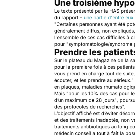
Une troisième hypo
Le texte présenté par la HAS présen
du rapport –
une partie d'entre eux
"Certaines personnes ayant été pot
généralement diffus, non expliqués,
l'ensemble de ces cas difficiles à c
pour
"symptomatologie/syndrome per
Prendre les patient
Sur le plateau du
Magazine de la sa
pour la première fois à ces patients
vous prend en charge tout de suite
écouter, et les prendre au sérieux."
en plaques, maladies rhumatologiqu
Mais
"pour les 10% des cas pour le
d’un maximum de 28 jours"
, pours
des protocoles de recherches".
L’objectif affiché est d’éviter déso
et des traitements inadaptés, non v
traitements antibiotiques au long c
médecin conseil a tout à fait la pos