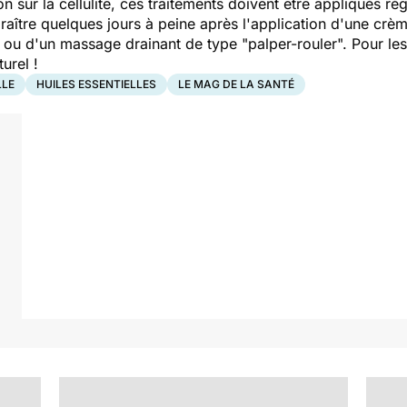
n sur la cellulite, ces traitements doivent être appliqués ré
paraître quelques jours à peine après l'application d'une crè
ou d'un massage drainant de type "palper-rouler". Pour les 
urel !
LLE
HUILES ESSENTIELLES
LE MAG DE LA SANTÉ