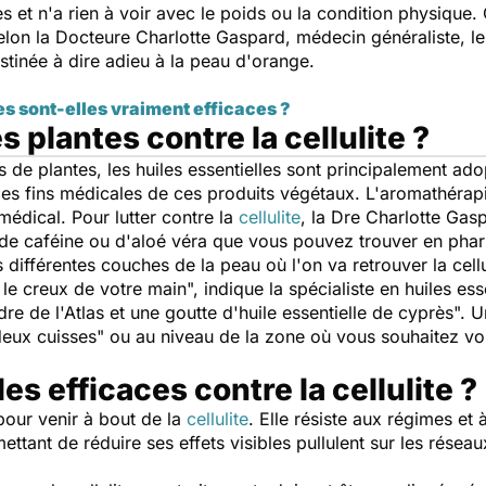
t n'a rien à voir avec le poids ou la condition physique. O
 Selon la Docteure Charlotte Gaspard, médecin généraliste, les
stinée à dire adieu à la peau d'orange.
es sont-elles vraiment efficaces ?
 plantes contre la cellulite ?
e plantes, les huiles essentielles sont principalement ado
 à des fins médicales de ces produits végétaux. L'aromathéra
 médical. Pour lutter contre la
cellulite
, la Dre Charlotte Gas
 de caféine ou d'aloé véra que vous pouvez trouver en pha
différentes couches de la peau où l'on va retrouver la cellu
le creux de votre main
", indique la spécialiste en huiles ess
dre de l'Atlas et une goutte d'huile essentielle de cyprès
". 
deux cuisses
" ou au niveau de la zone où vous souhaitez voir 
es efficaces contre la cellulite ?
pour venir à bout de la
cellulite
. Elle résiste aux régimes et
ettant de réduire ses effets visibles pullulent sur les résea