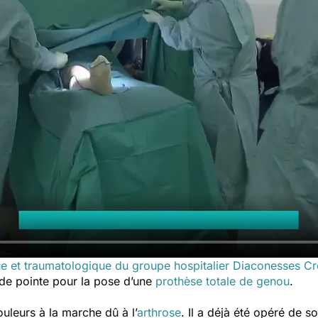
ue et traumatologique du groupe hospitalier Diaconesses C
 de pointe pour la pose d’une
prothèse totale de genou
.
leurs à la marche dû à l’
arthrose
. Il a déjà été opéré de 