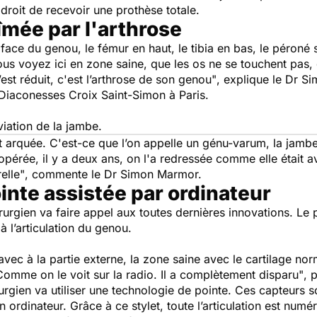
 droit de recevoir une prothèse totale.
îmée par l'arthrose
ce du genou, le fémur en haut, le tibia en bas, le péroné su
 Vous voyez ici en zone saine, que les os ne se touchent pas,
’est réduit, c'est l’arthrose de son genou"
, explique le Dr S
 Diaconesses Croix Saint-Simon à Paris.
éviation de la jambe.
 arquée. C'est-ce que l’on appelle un génu-varum, la jambe e
é opérée, il y a deux ans, on l'a redressée comme elle était a
elle"
, commente le Dr Simon Marmor.
inte assistée par ordinateur
rurgien va faire appel aux toutes dernières innovations. Le p
à l’articulation du genou.
ec à la partie externe, la zone saine avec le cartilage norma
omme on le voit sur la radio. Il a complètement disparu"
, 
urgien va utiliser une technologie de pointe. Ces capteurs son
 ordinateur. Grâce à ce stylet, toute l’articulation est numé