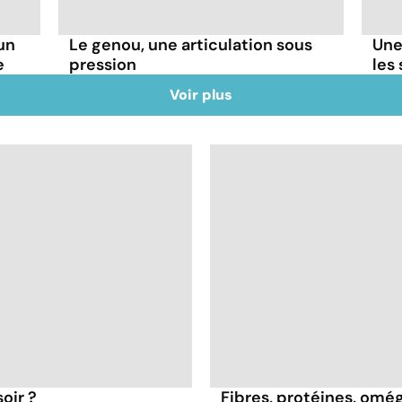
un
Le genou, une articulation sous
Une
e
pression
les
Voir plus
oir ?
Fibres, protéines, oméga