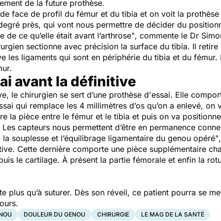
acement de la future prothèse.
de face de profil du fémur et du tibia et on voit la prothèse 
degré près, qui vont nous permettre de décider du position
 de ce qu’elle était avant l’arthrose"
, commente le Dr Sim
rgien sectionne avec précision la surface du tibia. Il retire 
ve les ligaments qui sont en périphérie du tibia et du fémur.
émur.
i avant la définitive
ve, le chirurgien se sert d’une prothèse d'essai. Elle compo
essai qui remplace les 4 millimètres d’os qu’on a enlevé, on 
re la pièce entre le fémur et le tibia et puis on va positionn
. Les capteurs nous permettent d’être en permanence connectés
n, la souplesse et l’équilibrage ligamentaire du genou opéré"
itive. Cette dernière comporte une pièce supplémentaire cha
 puis le cartilage. À présent la partie fémorale et enfin la rot
este plus qu’à suturer. Dès son réveil, ce patient pourra se m
jours.
ENOU
DOULEUR DU GENOU
CHIRURGIE
LE MAG DE LA SANTÉ