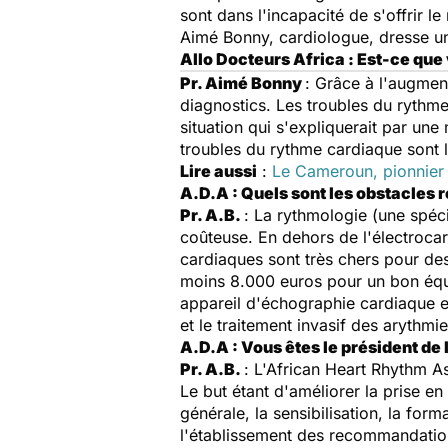
sont dans l'incapacité de s'offrir le
Aimé Bonny, cardiologue, dresse un 
Allo Docteurs Africa : Est-ce qu
Pr. Aimé Bonny
: Grâce à l'augmen
diagnostics. Les troubles du rythme
situation qui s'expliquerait par une
troubles du rythme cardiaque sont l
Lire aussi
:
Le Cameroun, pionnier 
A.D.A : Quels sont les obstacles
Pr. A.B.
: La rythmologie (une
spéc
coûteuse. En dehors de l'électrocar
cardiaques sont très chers pour des
moins 8.000 euros pour un bon équ
appareil d'échographie cardiaque et
et le traitement invasif des arythm
A.D.A : Vous êtes le président de 
Pr. A.B.
: L'African Heart Rhythm A
Le but étant d'améliorer la prise e
générale, la sensibilisation, la for
l'établissement des recommandatio