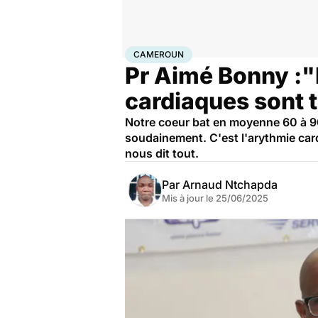
Accueil
Santé
Maladies
Maladies cardiaques
Cam
CAMEROUN
Pr Aimé Bonny :"
cardiaques sont t
Notre coeur bat en moyenne 60 à 90 f
soudainement. C'est l'arythmie car
nous dit tout.
Par
Arnaud Ntchapda
Mis à jour le
25/06/2025