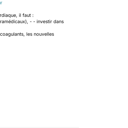
ur
iaque, il faut :
ramédicaux), - - investir dans
icoagulants, les nouvelles