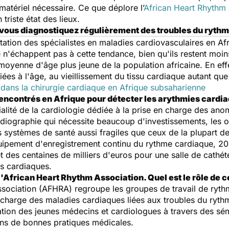
 matériel nécessaire. Ce que déplore l’
African Heart Rhythm 
triste état des lieux.
e vous diagnostiquez régulièrement des troubles du ryth
tation des spécialistes en maladies cardiovasculaires en Af
 n'échappent pas à cette tendance, bien qu'ils restent moi
 moyenne d'âge plus jeune de la population africaine. En eff
iées à l'âge, au vieillissement du tissu cardiaque autant qu
dans la chirurgie cardiaque en Afrique subsaharienne
 rencontrés en Afrique pour détecter les arythmies card
ialité de la cardiologie dédiée à la prise en charge des an
diographie qui nécessite beaucoup d'investissements, les o
 systèmes de santé aussi fragiles que ceux de la plupart des
ipement d'enregistrement continu du rythme cardiaque, 20
 des centaines de milliers d'euros pour une salle de cathé
ies cardiaques.
l'African Heart Rhythm Association. Quel est le rôle de ce
ssociation (AFHRA) regroupe les groupes de travail de rythm
n charge des maladies cardiaques liées aux troubles du ryth
mation des jeunes médecins et cardiologues à travers des sémi
ns de bonnes pratiques médicales.