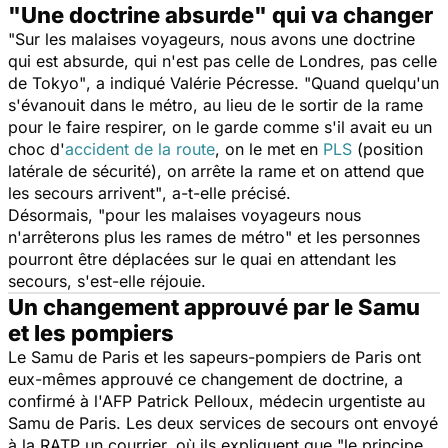
"Une doctrine absurde" qui va changer
"Sur les malaises voyageurs, nous avons une doctrine
qui est absurde, qui n'est pas celle de Londres, pas celle
de Tokyo"
, a indiqué Valérie Pécresse. "
Quand quelqu'un
s'évanouit dans le métro, au lieu de le sortir de la rame
pour le faire respirer, on le garde comme s'il avait eu un
choc
d'
accident de la route
, on le met en
PLS
(
position
latérale de sécurité), on arrête la rame et on attend que
les secours arrivent"
, a-t-elle précisé.
Désormais,
"pour les malaises voyageurs nous
n'arrêterons plus les rames de métro"
et les personnes
pourront être déplacées sur le quai en attendant les
secours, s'est-elle réjouie.
Un changement approuvé par le Samu
et les pompiers
Le Samu de Paris et les sapeurs-pompiers de Paris ont
eux-mêmes approuvé ce changement de doctrine, a
confirmé à l'AFP Patrick Pelloux, médecin urgentiste au
Samu de Paris. Les deux services de secours ont envoyé
à la RATP un courrier, où ils expliquent que
"le principe