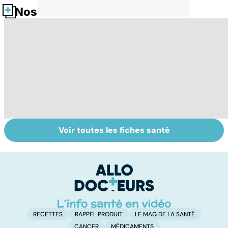
Nos fiches santé
Voir toutes les fiches santé
Mal des
Tout savoir sur
I
transports :
les infections
a
quand voyager
pulmonaires
fa
devient un
d'
cauchemar
RECETTES
RAPPEL PRODUIT
LE MAG DE LA SANTÉ
CANCER
MÉDICAMENTS