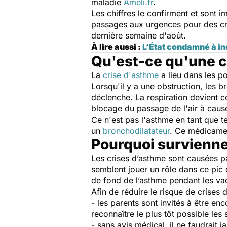
maladie
Ameli.fr
.
Les chiffres le confirment et sont i
passages aux urgences pour des cri
dernière semaine d'août.
À lire aussi :
L’État condamné à ind
Qu'est-ce qu'une c
La
crise d'asthme
a lieu dans les p
Lorsqu'il y a une obstruction, les b
déclenche. La respiration devient co
blocage du passage de l'air à caus
Ce n'est pas l'asthme en tant que te
un
bronchodilatateur
. Ce médicamen
Pourquoi surviennen
Les crises d’asthme sont causées par
semblent jouer un rôle dans ce pic d
de fond de l’asthme pendant les vac
Afin de réduire le risque de crises
- les parents sont invités à être en
reconnaître le plus tôt possible le
- sans avis médical, il ne faudrait 