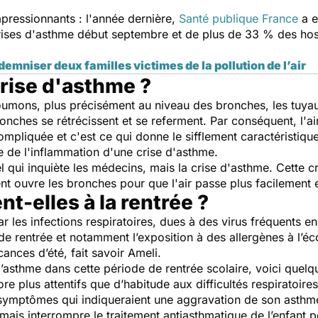
mpressionnants : l'année dernière,
Santé publique France
a e
ses d'asthme début septembre et de plus de 33 % des hospi
emniser deux familles victimes de la pollution de l’air
rise d'asthme ?
oumons, plus précisément au niveau des bronches, les tuyaux
ronches se rétrécissent et se referment. Par conséquent, l'ai
mpliquée et c'est ce qui donne le sifflement caractéristique
e de l'inflammation d'une crise d'asthme.
l qui inquiète les médecins, mais la crise d'asthme. Cette cri
t ouvre les bronches pour que l'air passe plus facilement et
t-elles à la rentrée ?
 les infections respiratoires, dues à des virus fréquents en 
e rentrée et notamment l’exposition à des allergènes à l’éco
ances d’été, fait savoir Ameli.
 d’asthme dans cette période de rentrée scolaire, voici que
core plus attentifs que d’habitude aux difficultés respiratoir
s symptômes qui indiqueraient une aggravation de son asthm
jamais interrompre le traitement antiasthmatique de l’enfant 