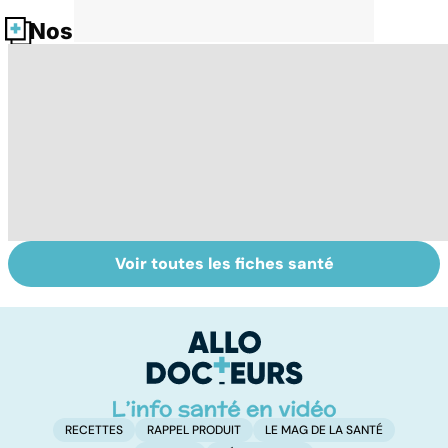
Nos fiches santé
Voir toutes les fiches santé
La tuberculose
Le magnésium,
In
pulmonaire
un oligo-élément
l
vital
F
so
RECETTES
RAPPEL PRODUIT
LE MAG DE LA SANTÉ