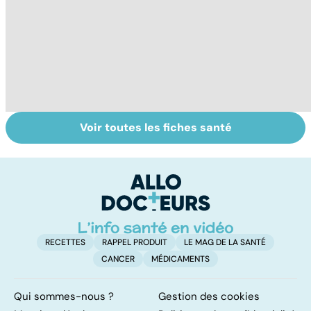
Voir toutes les fiches santé
Virus du Nil
La tuberculose
L
occidental : ce
pulmonaire
fl
qu’il faut savoir
sur cette
infection
RECETTES
RAPPEL PRODUIT
LE MAG DE LA SANTÉ
CANCER
MÉDICAMENTS
Qui sommes-nous ?
Gestion des cookies