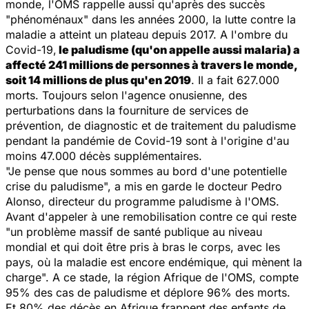
monde, l'OMS rappelle aussi qu'après des succès
"
phénoménaux
" dans les années 2000, la lutte contre la
maladie a atteint un plateau depuis 2017. A l'ombre du
Covid-19,
le paludisme (qu'on appelle aussi malaria) a
affecté 241 millions de personnes à travers le monde,
soit 14 millions de plus qu'en 2019
. Il a fait 627.000
morts. Toujours selon l'agence onusienne, des
perturbations dans la fourniture de services de
prévention, de diagnostic et de traitement du paludisme
pendant la pandémie de Covid-19 sont à l'origine d'au
moins 47.000 décès supplémentaires.
"Je pense que nous sommes au bord d'une potentielle
crise du paludisme
", a mis en garde le docteur Pedro
Alonso, directeur du programme paludisme à l'OMS.
Avant d'appeler à une remobilisation contre ce qui reste
"
un problème massif de santé publique au niveau
mondial et qui doit être pris à bras le corps, avec les
pays, où la maladie est encore endémique, qui mènent la
charge".
A ce stade,
la région Afrique de l'OMS, compte
95% des cas de paludisme et déplore 96% des morts.
Et 80% des décès en Afrique frappent des enfants de